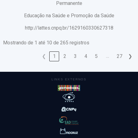
Permanente
Educação na Saúde e Promoção da Saúde
http://lattes.cnpq.br/1629160330627318
Mostrando de 1 até 10 de 265 registros
…
❮
1
2
3
4
5
27
❯
LINKS EXTERNOS