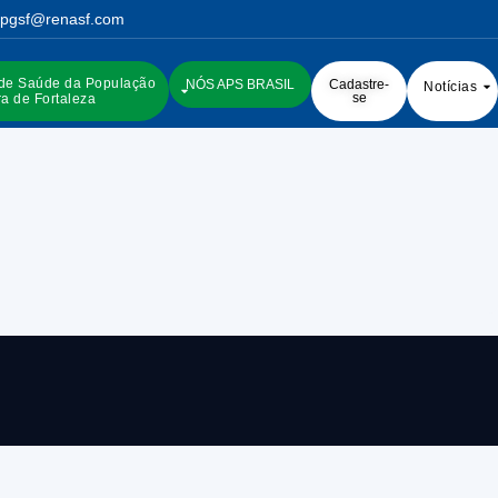
pgsf@renasf.com
 de Saúde da População
NÓS APS BRASIL
Cadastre-
Notícias
se
a de Fortaleza