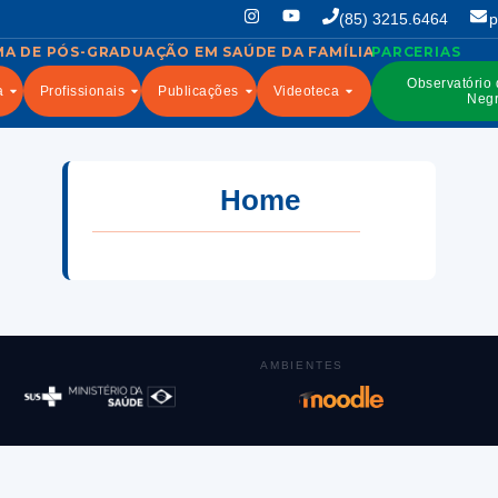
(85) 3215.6464
p
Observatório
a
Profissionais
Publicações
Videoteca
Negr
Home
AMBIENTES