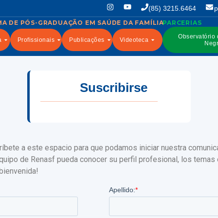
(85) 3215.6464
p
Observatório
a
Profissionais
Publicações
Videoteca
Negr
Suscribirse
scríbete a este espacio para que podamos iniciar nuestra comunic
equipo de Renasf pueda conocer su perfil profesional, los temas
 bienvenida!