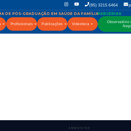
(85) 3215.6464
p
Observatório
a
Profissionais
Publicações
Videoteca
Negr
AMBIENTES