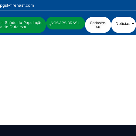
pgsf@renasf.com
 de Saúde da População
NÓS APS BRASIL
Cadastre-
Notícias
se
a de Fortaleza