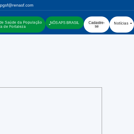
pgsf@renasf.com
 de Saúde da População
NÓS APS BRASIL
Cadastre-
Notícias
se
a de Fortaleza