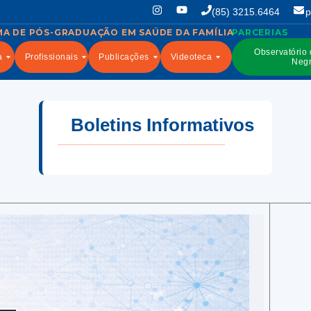
(85) 3215.6464
p
Observatório
a
Profissionais
Publicações
Videoteca
Negr
Boletins Informativos